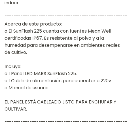
indoor.
¯¯¯¯¯¯¯¯¯¯¯¯¯¯¯¯¯¯¯¯¯¯¯¯¯¯¯¯¯¯¯¯¯¯¯¯¯¯¯¯¯¯¯¯¯¯¯¯¯¯¯¯¯¯
Acerca de este producto:
o El SunFlash 225 cuenta con fuentes Mean Well
certificadas IP67. Es resistente al polvo y a la
humedad para desempeñarse en ambientes reales
de cultivo.
Incluye:
o 1 Panel LED MARS SunFlash 225.
o 1 Cable de alimentación para conectar a 220v.
o Manual de usuario.
EL PANEL ESTÁ CABLEADO LISTO PARA ENCHUFAR Y
CULTIVAR.
¯¯¯¯¯¯¯¯¯¯¯¯¯¯¯¯¯¯¯¯¯¯¯¯¯¯¯¯¯¯¯¯¯¯¯¯¯¯¯¯¯¯¯¯¯¯¯¯¯¯¯¯¯¯