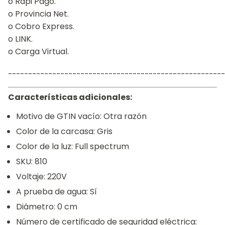
o Rapi Pago.
o Provincia Net.
o Cobro Express.
o LINK.
o Carga Virtual.
¯¯¯¯¯¯¯¯¯¯¯¯¯¯¯¯¯¯¯¯¯¯¯¯¯¯¯¯¯¯¯¯¯¯¯¯¯¯¯¯¯¯¯¯¯¯¯¯¯¯¯¯¯¯
Características adicionales:
Motivo de GTIN vacío: Otra razón
Color de la carcasa: Gris
Color de la luz: Full spectrum
SKU: 810
Voltaje: 220V
A prueba de agua: Sí
Diámetro: 0 cm
Número de certificado de seguridad eléctrica: