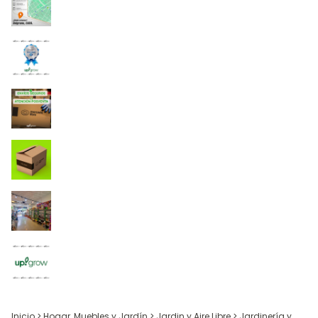
Inicio
>
Hogar, Muebles y Jardín
>
Jardin y Aire Libre
>
Jardinería y