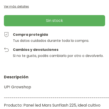
Ver más detalles
Compra protegida
Tus datos cuidados durante toda la compra.
Cambios y devoluciones
Si no te gusta, podés cambiarlo por otro o devolverlo.
Descripción
UP! Growshop
¯¯¯¯¯¯¯¯¯¯¯¯¯¯¯¯¯¯¯¯¯¯¯¯¯¯¯¯¯¯¯¯¯¯¯¯¯¯¯¯¯¯¯¯¯¯¯¯¯¯¯¯¯¯
Producto: Panel led Mars Sunflash 225, ideal cultivo