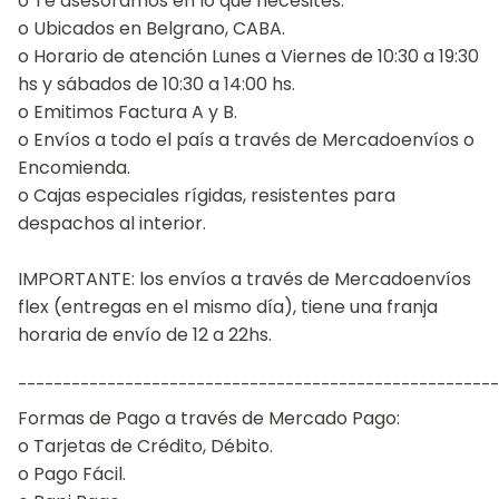
o Te asesoramos en lo que necesites.
o Ubicados en Belgrano, CABA.
o Horario de atención Lunes a Viernes de 10:30 a 19:30
hs y sábados de 10:30 a 14:00 hs.
o Emitimos Factura A y B.
o Envíos a todo el país a través de Mercadoenvíos o
Encomienda.
o Cajas especiales rígidas, resistentes para
despachos al interior.
IMPORTANTE: los envíos a través de Mercadoenvíos
flex (entregas en el mismo día), tiene una franja
horaria de envío de 12 a 22hs.
¯¯¯¯¯¯¯¯¯¯¯¯¯¯¯¯¯¯¯¯¯¯¯¯¯¯¯¯¯¯¯¯¯¯¯¯¯¯¯¯¯¯¯¯¯¯¯¯¯¯¯¯¯¯
Formas de Pago a través de Mercado Pago:
o Tarjetas de Crédito, Débito.
o Pago Fácil.