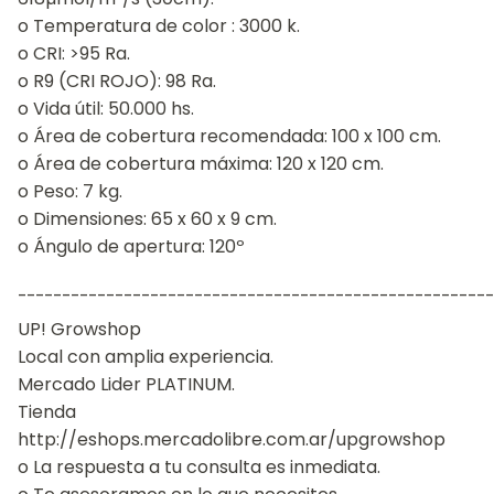
o Temperatura de color : 3000 k.
o CRI: >95 Ra.
o R9 (CRI ROJO): 98 Ra.
o Vida útil: 50.000 hs.
o Área de cobertura recomendada: 100 x 100 cm.
o Área de cobertura máxima: 120 x 120 cm.
o Peso: 7 kg.
o Dimensiones: 65 x 60 x 9 cm.
o Ángulo de apertura: 120º
¯¯¯¯¯¯¯¯¯¯¯¯¯¯¯¯¯¯¯¯¯¯¯¯¯¯¯¯¯¯¯¯¯¯¯¯¯¯¯¯¯¯¯¯¯¯¯¯¯¯¯¯¯¯
UP! Growshop
Local con amplia experiencia.
Mercado Lider PLATINUM.
Tienda
http://eshops.mercadolibre.com.ar/upgrowshop
o La respuesta a tu consulta es inmediata.