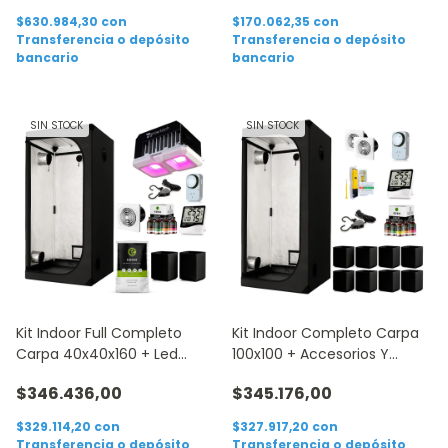
$630.984,30
con
$170.062,35
con
Transferencia o depósito
Transferencia o depósito
bancario
bancario
SIN STOCK
SIN STOCK
Kit Indoor Full Completo
Kit Indoor Completo Carpa
Carpa 40x40x160 + Led
100x100 + Accesorios Y
Growtech 100w
Medidor Ph
$346.436,00
$345.176,00
$329.114,20
con
$327.917,20
con
Transferencia o depósito
Transferencia o depósito