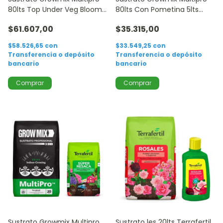
80lts Top Under Veg Bloom
80lts Con Pometina 5lts
Candy 250ml
Terrafertil
$61.607,00
$35.315,00
$58.526,65
con
$33.549,25
con
Transferencia o depósito
Transferencia o depósito
bancario
bancario
Sustrato Growmix Multipro
Sustrato les 20lts Terrafertil