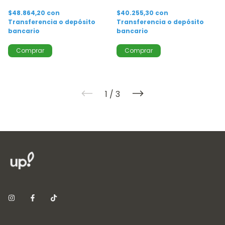
$48.864,20
con
$40.255,30
con
Transferencia o depósito
Transferencia o depósito
bancario
bancario
1
/
3