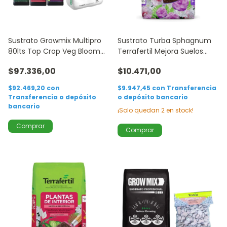
Sustrato Growmix Multipro
Sustrato Turba Sphagnum
80lts Top Crop Veg Bloom
Terrafertil Mejora Suelos
Candy 1lt
20lts
$97.336,00
$10.471,00
$92.469,20
con
$9.947,45
con
Transferencia
Transferencia o depósito
o depósito bancario
bancario
¡Solo quedan
2
en stock!