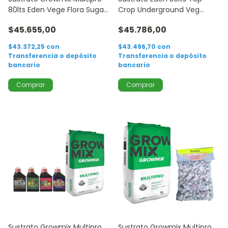
80lts Eden Vege Flora Sugar
Crop Underground Veg
125ml
Bloom 250ml
$45.655,00
$45.786,00
$43.372,25
con
$43.496,70
con
Transferencia o depósito
Transferencia o depósito
bancario
bancario
Sustrato Growmix Multipro
Sustrato Growmix Multipro