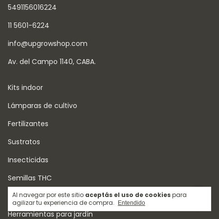
5491156016224
11 5601-6224
info@upgrowshop.com
Av. del Campo 1140, CABA.
Kits indoor
Lámparas de cultivo
Fertilizantes
Sustratos
Insecticidas
Semillas THC
Al navegar por este sitio
aceptás el uso de cookies
para
Esquejes
agilizar tu experiencia de compra.
Entendido
Herramientas para jardín